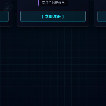
解更多
联系我们
地址：厦门市湖里区枋湖北二路1511-1515
邮编：361006
电话：86-592-3699999
热线：400-666-1888
邮箱：ileedarson@leedarson.com（品牌