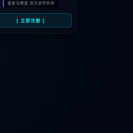
旗下品牌
号
招商）